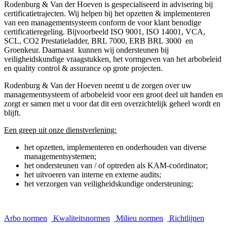
Rodenburg & Van der Hoeven is gespecialiseerd in advisering bij
certificatietrajecten. Wij helpen bij het opzetten & implementeren
van een managementsysteem conform de voor klant benodige
certificatieregeling. Bijvoorbeeld ISO 9001, ISO 14001, VCA,
SCL, CO2 Prestatieladder, BRL 7000, ERB BRL 3000 en
Groenkeur. Daarnaast kunnen wij ondersteunen bij
veiligheidskundige vraagstukken, het vormgeven van het arbobeleid
en quality control & assurance op grote projecten.
Rodenburg & Van der Hoeven neemt u de zorgen over uw
managementsysteem of arbobeleid voor een groot deel uit handen en
zorgt er samen met u voor dat dit een overzichtelijk geheel wordt en
blijft.
Een greep uit onze dienstverlening:
het opzetten, implementeren en onderhouden van diverse
managementsystemen;
het ondersteunen van / of optreden als KAM-coördinator;
het uitvoeren van interne en externe audits;
het verzorgen van veiligheidskundige ondersteuning;
Arbo normen
Kwaliteitsnormen
Milieu normen
Richtlijnen