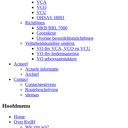
VCA
VCO
VCU
OHSAS 18001
Richtlijnen
SIKB BRL 7000
Groenkeur
Overige beoordelingsrichtlijnen
Veiligheidskundige onderst.
VO tbv VCA, VCO en VCU
VO tbv bodemsanering
VO arbovraagstukken
Actueel
Actuele informatie
Archief
Contact
Contactgegevens
Routebeschrijving
sitemap
Hoofdmenu
Home
Over RvdH
Wie zijn wij?