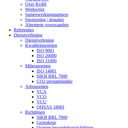
Over RvdH
Werkwijze
Samenwerkingspartners
Sponsoring / donaties
Algemene voorwaarden
Referenties
Dienstverlening
Dienstverlening
Kwaliteitsnormen
ISO 9001
ISO 26000
ISO 31000
Milieunormen
ISO 14001
SIKB BRL 7000
CO2 prestatieladder
Arbonormen
VCA
VCO
VCU
OHSAS 18001
Richtlijnen
SIKB BRL 7000
Groenkeur
Overige beoordelingsrichtlijnen