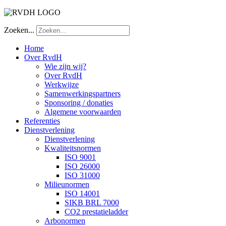
Zoeken...
Home
Over RvdH
Wie zijn wij?
Over RvdH
Werkwijze
Samenwerkingspartners
Sponsoring / donaties
Algemene voorwaarden
Referenties
Dienstverlening
Dienstverlening
Kwaliteitsnormen
ISO 9001
ISO 26000
ISO 31000
Milieunormen
ISO 14001
SIKB BRL 7000
CO2 prestatieladder
Arbonormen