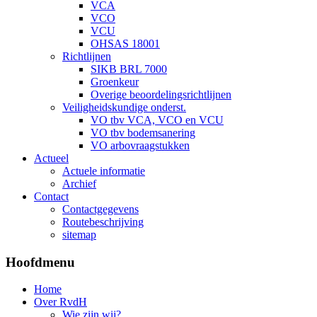
VCA
VCO
VCU
OHSAS 18001
Richtlijnen
SIKB BRL 7000
Groenkeur
Overige beoordelingsrichtlijnen
Veiligheidskundige onderst.
VO tbv VCA, VCO en VCU
VO tbv bodemsanering
VO arbovraagstukken
Actueel
Actuele informatie
Archief
Contact
Contactgegevens
Routebeschrijving
sitemap
Hoofdmenu
Home
Over RvdH
Wie zijn wij?