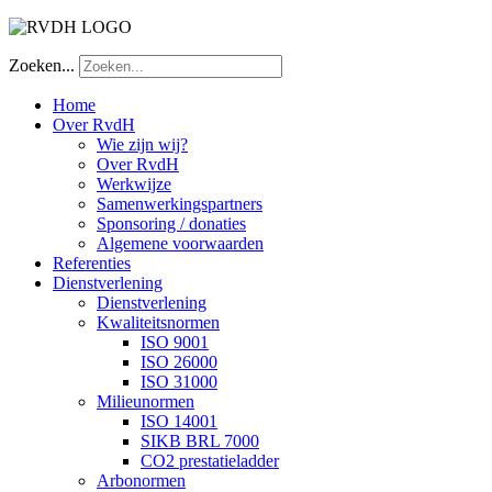
Zoeken...
Home
Over RvdH
Wie zijn wij?
Over RvdH
Werkwijze
Samenwerkingspartners
Sponsoring / donaties
Algemene voorwaarden
Referenties
Dienstverlening
Dienstverlening
Kwaliteitsnormen
ISO 9001
ISO 26000
ISO 31000
Milieunormen
ISO 14001
SIKB BRL 7000
CO2 prestatieladder
Arbonormen