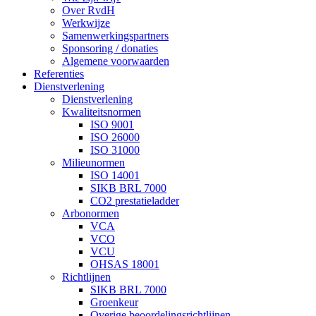
Over RvdH
Werkwijze
Samenwerkingspartners
Sponsoring / donaties
Algemene voorwaarden
Referenties
Dienstverlening
Dienstverlening
Kwaliteitsnormen
ISO 9001
ISO 26000
ISO 31000
Milieunormen
ISO 14001
SIKB BRL 7000
CO2 prestatieladder
Arbonormen
VCA
VCO
VCU
OHSAS 18001
Richtlijnen
SIKB BRL 7000
Groenkeur
Overige beoordelingsrichtlijnen