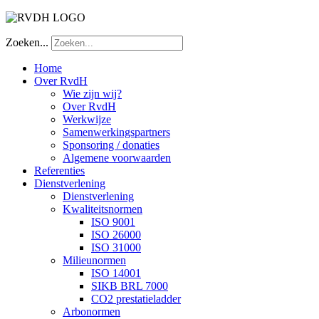
Zoeken...
Home
Over RvdH
Wie zijn wij?
Over RvdH
Werkwijze
Samenwerkingspartners
Sponsoring / donaties
Algemene voorwaarden
Referenties
Dienstverlening
Dienstverlening
Kwaliteitsnormen
ISO 9001
ISO 26000
ISO 31000
Milieunormen
ISO 14001
SIKB BRL 7000
CO2 prestatieladder
Arbonormen