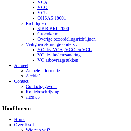
VCA
VCO
VCU
OHSAS 18001
Richtlijnen
SIKB BRL 7000
Groenkeur
Overige beoordelingsrichtlijnen
Veiligheidskundige onderst.
VO tbv VCA, VCO en VCU
VO tbv bodemsanering
VO arbovraagstukken
Actueel
Actuele informatie
Archief
Contact
Contactgegevens
Routebeschrijving
sitemap
Hoofdmenu
Home
Over RvdH
Wie zijn wij?