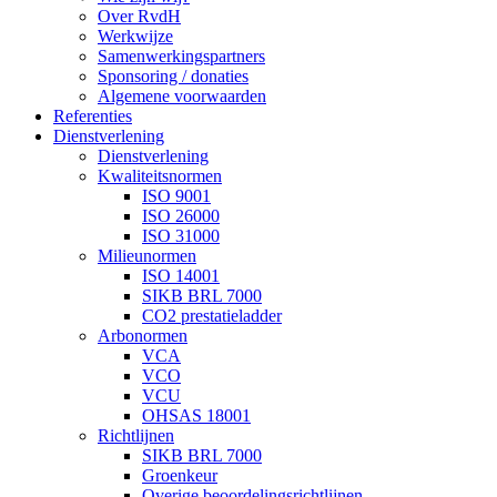
Over RvdH
Werkwijze
Samenwerkingspartners
Sponsoring / donaties
Algemene voorwaarden
Referenties
Dienstverlening
Dienstverlening
Kwaliteitsnormen
ISO 9001
ISO 26000
ISO 31000
Milieunormen
ISO 14001
SIKB BRL 7000
CO2 prestatieladder
Arbonormen
VCA
VCO
VCU
OHSAS 18001
Richtlijnen
SIKB BRL 7000
Groenkeur
Overige beoordelingsrichtlijnen