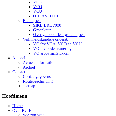
VCA
VCO
VCU
OHSAS 18001
Richtlijnen
SIKB BRL 7000
Groenkeur
Overige beoordelingsrichtlijnen
Veiligheidskundige onderst.
VO tbv VCA, VCO en VCU
VO tbv bodemsanering
VO arbovraagstukken
Actueel
Actuele informatie
Archief
Contact
Contactgegevens
Routebeschrijving
sitemap
Hoofdmenu
Home
Over RvdH
Wie zijn wij?