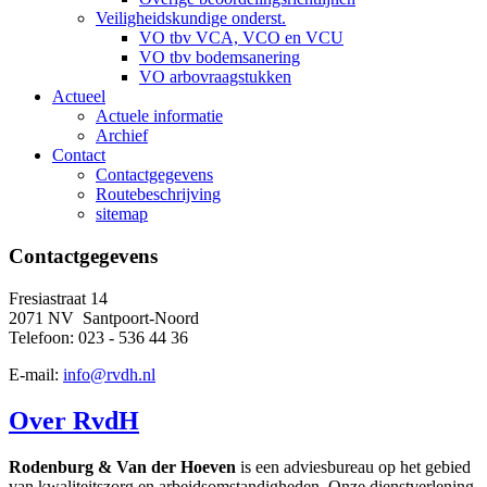
Veiligheidskundige onderst.
VO tbv VCA, VCO en VCU
VO tbv bodemsanering
VO arbovraagstukken
Actueel
Actuele informatie
Archief
Contact
Contactgegevens
Routebeschrijving
sitemap
Contactgegevens
Fresiastraat 14
2071 NV Santpoort-Noord
Telefoon: 023 - 536 44 36
E-mail:
info@rvdh.nl
Over RvdH
Rodenburg & Van der Hoeven
is een adviesbureau op het gebied
van kwaliteitszorg en arbeidsomstandigheden. Onze dienstverlening