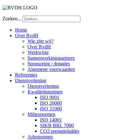
Zoeken...
Home
Over RvdH
Wie zijn wij?
Over RvdH
Werkwijze
Samenwerkingspartners
Sponsoring / donaties
Algemene voorwaarden
Referenties
Dienstverlening
Dienstverlening
Kwaliteitsnormen
ISO 9001
ISO 26000
ISO 31000
Milieunormen
ISO 14001
SIKB BRL 7000
CO2 prestatieladder
Arbonormen