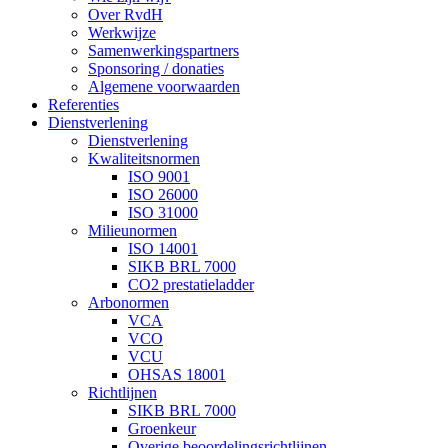
Over RvdH
Werkwijze
Samenwerkingspartners
Sponsoring / donaties
Algemene voorwaarden
Referenties
Dienstverlening
Dienstverlening
Kwaliteitsnormen
ISO 9001
ISO 26000
ISO 31000
Milieunormen
ISO 14001
SIKB BRL 7000
CO2 prestatieladder
Arbonormen
VCA
VCO
VCU
OHSAS 18001
Richtlijnen
SIKB BRL 7000
Groenkeur
Overige beoordelingsrichtlijnen