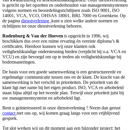
is gericht op het opzetten en onderhouden van managementsystemen
volgens normen en beoordelingsrichtlijnen zoals ISO 9001, ISO
14001, VCA, VCO, OHSAS 18001, BRL 7000 en Groenkeur. Op
de pagina
dienstverlening
kunt u zien welke andere normen en
richtlijnen tot onze dienstverlening behoren.
Rodenburg & Van der Hoeven
is opgericht in 1996, wij
beschikken dus over een ruime ervaring én vereiste diploma’s &
certificaten. Hierdoor kunnen wij onze klanten ook
veiligheidskundige ondersteuning bieden (verplicht bij o.a. VCA en
VCU) en zijn bevoegd om op te treden als veiligheidskundige bij
bodemsaneringen.
De basis voor een goede samenwerking is een gestructureerde en
regelmatige communicatie tussen ons en de klant. De kracht van de
samenwerking is het verschil in prioriteiten. De prioriteit van de
klant ligt met name bij het eigen product. ISO, VCA en arbobeleid
staan bijna altijd op het tweede plan. Terwijl onze prioriteit juist bij
uw managementsysteem en arbobeleid ligt.
Bent u geïnteresseerd in onze dienstverlening ? Neem dan gerust
contact
met ons op, wij komen graag langs voor een vrijblijvend
gesprek.
Tot slot werken wij op dit moment aan een bijzonder project: het