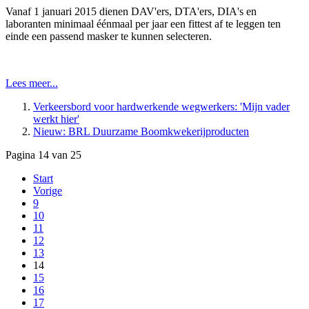
Vanaf 1 januari 2015 dienen DAV'ers, DTA'ers, DIA's en
laboranten minimaal éénmaal per jaar een fittest af te leggen ten
einde een passend masker te kunnen selecteren.
Lees meer...
Verkeersbord voor hardwerkende wegwerkers: 'Mijn vader
werkt hier'
Nieuw: BRL Duurzame Boomkwekerijproducten
Pagina 14 van 25
Start
Vorige
9
10
11
12
13
14
15
16
17