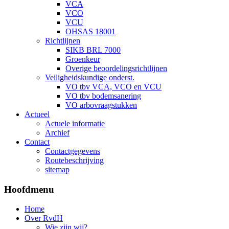
VCA
VCO
VCU
OHSAS 18001
Richtlijnen
SIKB BRL 7000
Groenkeur
Overige beoordelingsrichtlijnen
Veiligheidskundige onderst.
VO tbv VCA, VCO en VCU
VO tbv bodemsanering
VO arbovraagstukken
Actueel
Actuele informatie
Archief
Contact
Contactgegevens
Routebeschrijving
sitemap
Hoofdmenu
Home
Over RvdH
Wie zijn wij?