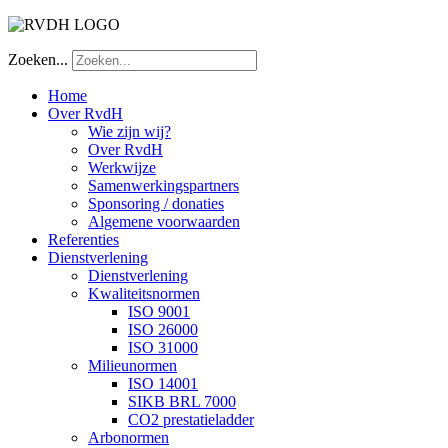
Zoeken...
Home
Over RvdH
Wie zijn wij?
Over RvdH
Werkwijze
Samenwerkingspartners
Sponsoring / donaties
Algemene voorwaarden
Referenties
Dienstverlening
Dienstverlening
Kwaliteitsnormen
ISO 9001
ISO 26000
ISO 31000
Milieunormen
ISO 14001
SIKB BRL 7000
CO2 prestatieladder
Arbonormen