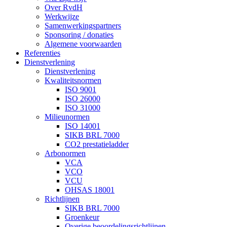
Over RvdH
Werkwijze
Samenwerkingspartners
Sponsoring / donaties
Algemene voorwaarden
Referenties
Dienstverlening
Dienstverlening
Kwaliteitsnormen
ISO 9001
ISO 26000
ISO 31000
Milieunormen
ISO 14001
SIKB BRL 7000
CO2 prestatieladder
Arbonormen
VCA
VCO
VCU
OHSAS 18001
Richtlijnen
SIKB BRL 7000
Groenkeur
Overige beoordelingsrichtlijnen