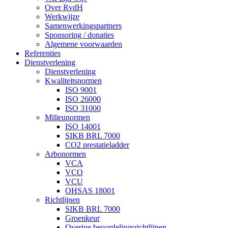
Over RvdH
Werkwijze
Samenwerkingspartners
Sponsoring / donaties
Algemene voorwaarden
Referenties
Dienstverlening
Dienstverlening
Kwaliteitsnormen
ISO 9001
ISO 26000
ISO 31000
Milieunormen
ISO 14001
SIKB BRL 7000
CO2 prestatieladder
Arbonormen
VCA
VCO
VCU
OHSAS 18001
Richtlijnen
SIKB BRL 7000
Groenkeur
Overige beoordelingsrichtlijnen