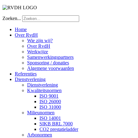
Zoeken...
Home
Over RvdH
Wie zijn wij?
Over RvdH
Werkwijze
Samenwerkingspartners
Sponsoring / donaties
Algemene voorwaarden
Referenties
Dienstverlening
Dienstverlening
Kwaliteitsnormen
ISO 9001
ISO 26000
ISO 31000
Milieunormen
ISO 14001
SIKB BRL 7000
CO2 prestatieladder
Arbonormen