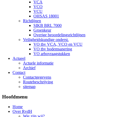
VCA
VCO
VCU
OHSAS 18001
Richtlijnen
SIKB BRL 7000
Groenkeur
Overige beoordelingsrichtlijnen
Veiligheidskundige onderst.
VO tbv VCA, VCO en VCU
VO tbv bodemsanering
VO arbovraagstukken
Actueel
Actuele informatie
Archief
Contact
Contactgegevens
Routebeschrijving
sitemap
Hoofdmenu
Home
Over RvdH
Wie zijn wij?