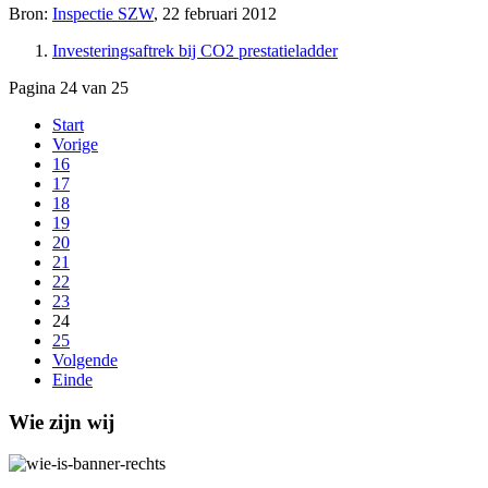
Bron:
Inspectie SZW
, 22 februari 2012
Investeringsaftrek bij CO2 prestatieladder
Pagina 24 van 25
Start
Vorige
16
17
18
19
20
21
22
23
24
25
Volgende
Einde
Wie zijn wij