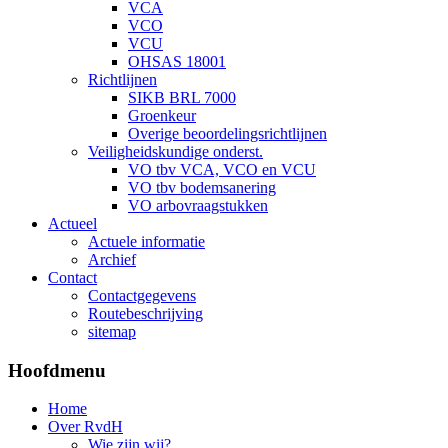
VCA
VCO
VCU
OHSAS 18001
Richtlijnen
SIKB BRL 7000
Groenkeur
Overige beoordelingsrichtlijnen
Veiligheidskundige onderst.
VO tbv VCA, VCO en VCU
VO tbv bodemsanering
VO arbovraagstukken
Actueel
Actuele informatie
Archief
Contact
Contactgegevens
Routebeschrijving
sitemap
Hoofdmenu
Home
Over RvdH
Wie zijn wij?