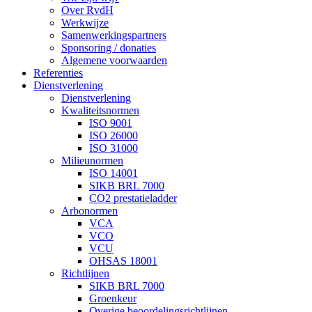
Over RvdH
Werkwijze
Samenwerkingspartners
Sponsoring / donaties
Algemene voorwaarden
Referenties
Dienstverlening
Dienstverlening
Kwaliteitsnormen
ISO 9001
ISO 26000
ISO 31000
Milieunormen
ISO 14001
SIKB BRL 7000
CO2 prestatieladder
Arbonormen
VCA
VCO
VCU
OHSAS 18001
Richtlijnen
SIKB BRL 7000
Groenkeur
Overige beoordelingsrichtlijnen