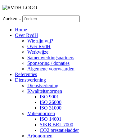
Zoeken...
Home
Over RvdH
Wie zijn wij?
Over RvdH
Werkwijze
Samenwerkingspartners
Sponsoring / donaties
Algemene voorwaarden
Referenties
Dienstverlening
Dienstverlening
Kwaliteitsnormen
ISO 9001
ISO 26000
ISO 31000
Milieunormen
ISO 14001
SIKB BRL 7000
CO2 prestatieladder
Arbonormen