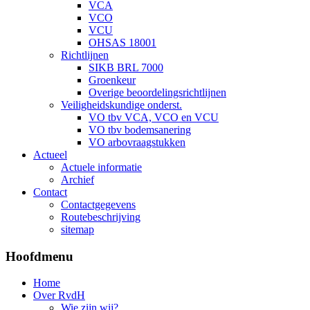
VCA
VCO
VCU
OHSAS 18001
Richtlijnen
SIKB BRL 7000
Groenkeur
Overige beoordelingsrichtlijnen
Veiligheidskundige onderst.
VO tbv VCA, VCO en VCU
VO tbv bodemsanering
VO arbovraagstukken
Actueel
Actuele informatie
Archief
Contact
Contactgegevens
Routebeschrijving
sitemap
Hoofdmenu
Home
Over RvdH
Wie zijn wij?