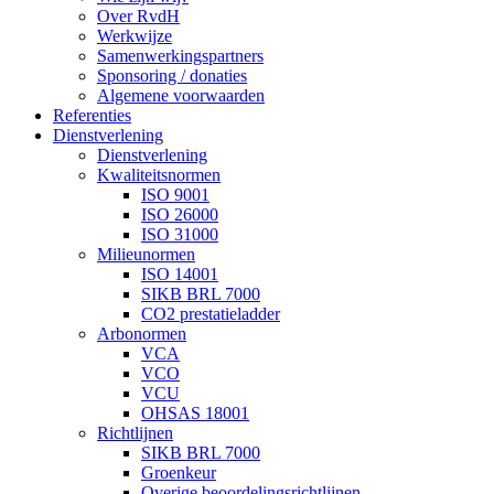
Over RvdH
Werkwijze
Samenwerkingspartners
Sponsoring / donaties
Algemene voorwaarden
Referenties
Dienstverlening
Dienstverlening
Kwaliteitsnormen
ISO 9001
ISO 26000
ISO 31000
Milieunormen
ISO 14001
SIKB BRL 7000
CO2 prestatieladder
Arbonormen
VCA
VCO
VCU
OHSAS 18001
Richtlijnen
SIKB BRL 7000
Groenkeur
Overige beoordelingsrichtlijnen