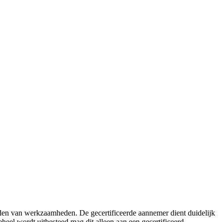
eden van werkzaamheden. De gecertificeerde aannemer dient duidelijk
eel wordt uitbesteed mag dit alleen aan een gecertificeerd