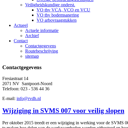
Veiligheidskundige onderst.
VO tbv VCA, VCO en VCU
VO tbv bodemsanering
VO arbovraagstukken
Actueel
Actuele informatie
Archief
Contact
Contactgegevens
Routebeschrijving
sitemap
Contactgegevens
Fresiastraat 14
2071 NV Santpoort-Noord
Telefoon: 023 - 536 44 36
E-mail:
info@rvdh.nl
Wijziging in SVMS 007 voor veilig slopen
Per oktober 2015 treedt er een wijziging in werking voor de SVMS 00
te maken hoe delen van de werkzaamheden worden uitbesteed en hoe hi