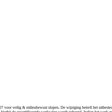
7 voor veilig & milieubewust slopen. De wijziging betreft het uitbest
erbij de gecertificeerde werkwijze wordt geborgd. Indien het werk geh