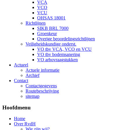
VCA
VCO
VCU
OHSAS 18001
Richtlijnen
SIKB BRL 7000
Groenkeur
Overige beoordelingsrichtlijnen
Veiligheidskundige onderst.
VO tbv VCA, VCO en VCU
VO tbv bodemsanering
VO arbovraagstukken
Actueel
Actuele informatie
Archief
Contact
Contactgegevens
Routebeschrijving
sitemap
Hoofdmenu
Home
Over RvdH
Wie zijn wij?