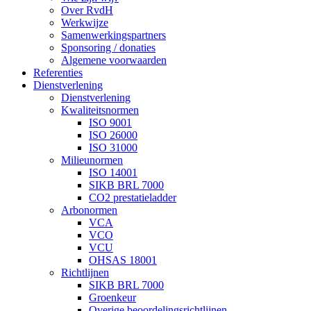
Over RvdH
Werkwijze
Samenwerkingspartners
Sponsoring / donaties
Algemene voorwaarden
Referenties
Dienstverlening
Dienstverlening
Kwaliteitsnormen
ISO 9001
ISO 26000
ISO 31000
Milieunormen
ISO 14001
SIKB BRL 7000
CO2 prestatieladder
Arbonormen
VCA
VCO
VCU
OHSAS 18001
Richtlijnen
SIKB BRL 7000
Groenkeur
Overige beoordelingsrichtlijnen