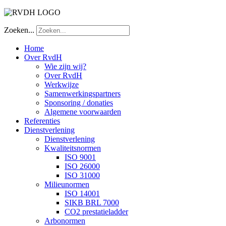
Zoeken...
Home
Over RvdH
Wie zijn wij?
Over RvdH
Werkwijze
Samenwerkingspartners
Sponsoring / donaties
Algemene voorwaarden
Referenties
Dienstverlening
Dienstverlening
Kwaliteitsnormen
ISO 9001
ISO 26000
ISO 31000
Milieunormen
ISO 14001
SIKB BRL 7000
CO2 prestatieladder
Arbonormen