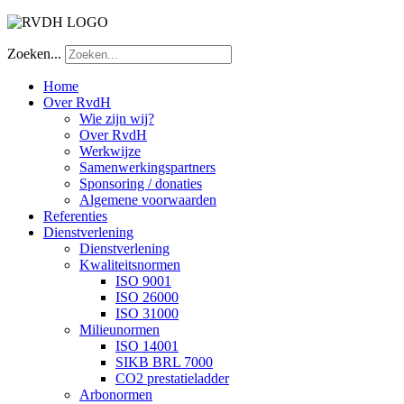
Zoeken...
Home
Over RvdH
Wie zijn wij?
Over RvdH
Werkwijze
Samenwerkingspartners
Sponsoring / donaties
Algemene voorwaarden
Referenties
Dienstverlening
Dienstverlening
Kwaliteitsnormen
ISO 9001
ISO 26000
ISO 31000
Milieunormen
ISO 14001
SIKB BRL 7000
CO2 prestatieladder
Arbonormen