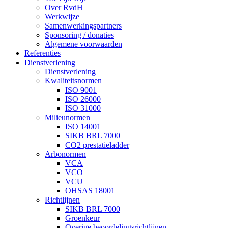
Over RvdH
Werkwijze
Samenwerkingspartners
Sponsoring / donaties
Algemene voorwaarden
Referenties
Dienstverlening
Dienstverlening
Kwaliteitsnormen
ISO 9001
ISO 26000
ISO 31000
Milieunormen
ISO 14001
SIKB BRL 7000
CO2 prestatieladder
Arbonormen
VCA
VCO
VCU
OHSAS 18001
Richtlijnen
SIKB BRL 7000
Groenkeur
Overige beoordelingsrichtlijnen