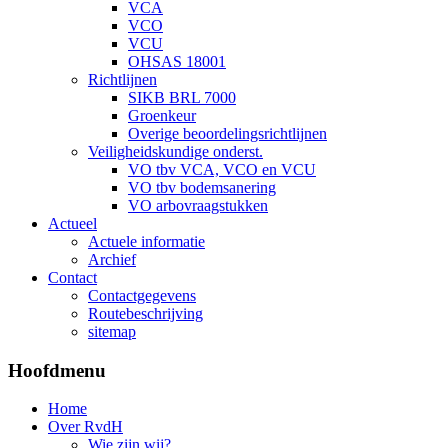
VCA
VCO
VCU
OHSAS 18001
Richtlijnen
SIKB BRL 7000
Groenkeur
Overige beoordelingsrichtlijnen
Veiligheidskundige onderst.
VO tbv VCA, VCO en VCU
VO tbv bodemsanering
VO arbovraagstukken
Actueel
Actuele informatie
Archief
Contact
Contactgegevens
Routebeschrijving
sitemap
Hoofdmenu
Home
Over RvdH
Wie zijn wij?