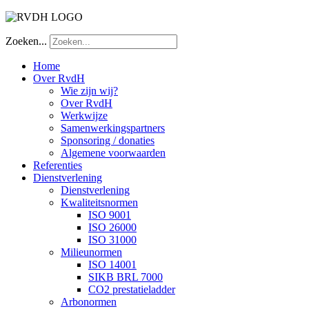
Zoeken...
Home
Over RvdH
Wie zijn wij?
Over RvdH
Werkwijze
Samenwerkingspartners
Sponsoring / donaties
Algemene voorwaarden
Referenties
Dienstverlening
Dienstverlening
Kwaliteitsnormen
ISO 9001
ISO 26000
ISO 31000
Milieunormen
ISO 14001
SIKB BRL 7000
CO2 prestatieladder
Arbonormen