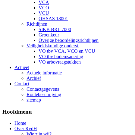
VCA
VCO
VCU
OHSAS 18001
Richtlijnen
SIKB BRL 7000
Groenkeur
Overige beoordelingsrichtlijnen
Veiligheidskundige onderst.
VO tbv VCA, VCO en VCU
VO tbv bodemsanering
VO arbovraagstukken
Actueel
Actuele informatie
Archief
Contact
Contactgegevens
Routebeschrijving
sitemap
Hoofdmenu
Home
Over RvdH
Wie zijn wij?