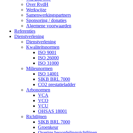
Over RvdH
Werkwijze
Samenwerkingspartners
Sponsoring / donaties
Algemene voorwaarden
Referenties
Dienstverlening
Dienstverlening
Kwaliteitsnormen
ISO 9001
ISO 26000
ISO 31000
Milieunormen
ISO 14001
SIKB BRL 7000
CO2 prestatieladder
Arbonormen
VCA
VCO
VCU
OHSAS 18001
Richtlijnen
SIKB BRL 7000
Groenkeur
Overige beoordelingsrichtlijnen