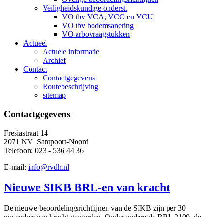
Veiligheidskundige onderst.
VO tbv VCA, VCO en VCU
VO tbv bodemsanering
VO arbovraagstukken
Actueel
Actuele informatie
Archief
Contact
Contactgegevens
Routebeschrijving
sitemap
Contactgegevens
Fresiastraat 14
2071 NV Santpoort-Noord
Telefoon: 023 - 536 44 36
E-mail:
info@rvdh.nl
Nieuwe SIKB BRL-en van kracht
De nieuwe beoordelingsrichtlijnen van de SIKB zijn per 30
november van kracht geworden. Onder andere de BRL 2100, de