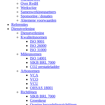
Over RvdH
Werkwijze
Samenwerkingspartners
Sponsoring / donaties
Algemene voorwaarden
Referenties
Dienstverlening
Dienstverlening
Kwaliteitsnormen
ISO 9001
ISO 26000
ISO 31000
Milieunormen
ISO 14001
SIKB BRL 7000
CO2 prestatieladder
Arbonormen
VCA
VCO
VCU
OHSAS 18001
Richtlijnen
SIKB BRL 7000
Groenkeur
Overige beoordelingsrichtlijnen