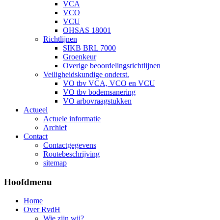
VCA
VCO
VCU
OHSAS 18001
Richtlijnen
SIKB BRL 7000
Groenkeur
Overige beoordelingsrichtlijnen
Veiligheidskundige onderst.
VO tbv VCA, VCO en VCU
VO tbv bodemsanering
VO arbovraagstukken
Actueel
Actuele informatie
Archief
Contact
Contactgegevens
Routebeschrijving
sitemap
Hoofdmenu
Home
Over RvdH
Wie zijn wij?