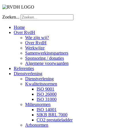
Zoeken...
Home
Over RvdH
Wie zijn wij?
Over RvdH
Werkwijze
Samenwerkingspartners
Sponsoring / donaties
Algemene voorwaarden
Referenties
Dienstverlening
Dienstverlening
Kwaliteitsnormen
ISO 9001
ISO 26000
ISO 31000
Milieunormen
ISO 14001
SIKB BRL 7000
CO2 prestatieladder
Arbonormen