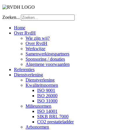
Zoeken...
Home
Over RvdH
Wie zijn wij?
Over RvdH
Werkwijze
Samenwerkingspartners
Sponsoring / donaties
Algemene voorwaarden
Referenties
Dienstverlening
Dienstverlening
Kwaliteitsnormen
ISO 9001
ISO 26000
ISO 31000
Milieunormen
ISO 14001
SIKB BRL 7000
CO2 prestatieladder
Arbonormen