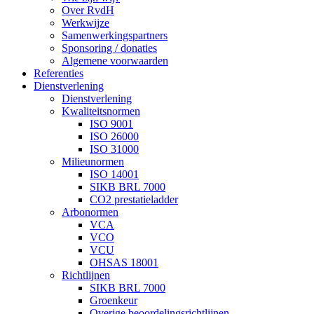
Over RvdH
Werkwijze
Samenwerkingspartners
Sponsoring / donaties
Algemene voorwaarden
Referenties
Dienstverlening
Dienstverlening
Kwaliteitsnormen
ISO 9001
ISO 26000
ISO 31000
Milieunormen
ISO 14001
SIKB BRL 7000
CO2 prestatieladder
Arbonormen
VCA
VCO
VCU
OHSAS 18001
Richtlijnen
SIKB BRL 7000
Groenkeur
Overige beoordelingsrichtlijnen