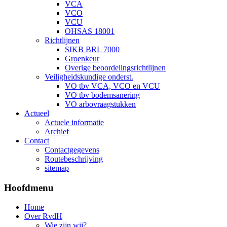
VCA
VCO
VCU
OHSAS 18001
Richtlijnen
SIKB BRL 7000
Groenkeur
Overige beoordelingsrichtlijnen
Veiligheidskundige onderst.
VO tbv VCA, VCO en VCU
VO tbv bodemsanering
VO arbovraagstukken
Actueel
Actuele informatie
Archief
Contact
Contactgegevens
Routebeschrijving
sitemap
Hoofdmenu
Home
Over RvdH
Wie zijn wij?