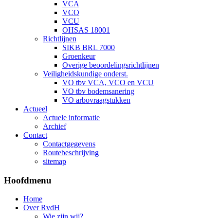
VCA
VCO
VCU
OHSAS 18001
Richtlijnen
SIKB BRL 7000
Groenkeur
Overige beoordelingsrichtlijnen
Veiligheidskundige onderst.
VO tbv VCA, VCO en VCU
VO tbv bodemsanering
VO arbovraagstukken
Actueel
Actuele informatie
Archief
Contact
Contactgegevens
Routebeschrijving
sitemap
Hoofdmenu
Home
Over RvdH
Wie zijn wij?