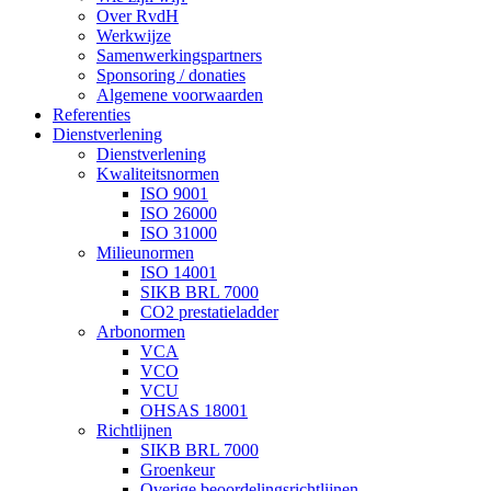
Over RvdH
Werkwijze
Samenwerkingspartners
Sponsoring / donaties
Algemene voorwaarden
Referenties
Dienstverlening
Dienstverlening
Kwaliteitsnormen
ISO 9001
ISO 26000
ISO 31000
Milieunormen
ISO 14001
SIKB BRL 7000
CO2 prestatieladder
Arbonormen
VCA
VCO
VCU
OHSAS 18001
Richtlijnen
SIKB BRL 7000
Groenkeur
Overige beoordelingsrichtlijnen