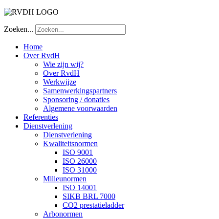
Zoeken...
Home
Over RvdH
Wie zijn wij?
Over RvdH
Werkwijze
Samenwerkingspartners
Sponsoring / donaties
Algemene voorwaarden
Referenties
Dienstverlening
Dienstverlening
Kwaliteitsnormen
ISO 9001
ISO 26000
ISO 31000
Milieunormen
ISO 14001
SIKB BRL 7000
CO2 prestatieladder
Arbonormen