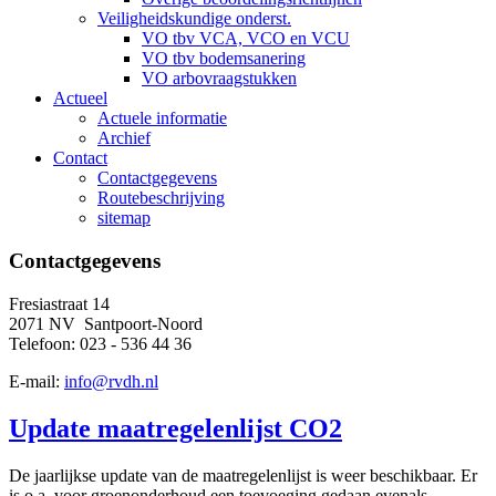
Veiligheidskundige onderst.
VO tbv VCA, VCO en VCU
VO tbv bodemsanering
VO arbovraagstukken
Actueel
Actuele informatie
Archief
Contact
Contactgegevens
Routebeschrijving
sitemap
Contactgegevens
Fresiastraat 14
2071 NV Santpoort-Noord
Telefoon: 023 - 536 44 36
E-mail:
info@rvdh.nl
Update maatregelenlijst CO2
De jaarlijkse update van de maatregelenlijst is weer beschikbaar. Er
is o.a. voor groenonderhoud een toevoeging gedaan evenals