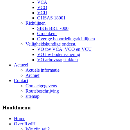
VCA
VCO
VCU
OHSAS 18001
Richtlijnen
SIKB BRL 7000
Groenkeur
Overige beoordelingsrichtlijnen
Veiligheidskundige onderst.
VO tbv VCA, VCO en VCU
VO tbv bodemsanering
VO arbovraagstukken
Actueel
Actuele informatie
Archief
Contact
Contactgegevens
Routebeschrijving
sitemap
Hoofdmenu
Home
Over RvdH
Wie zijn wij?