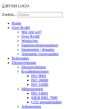
Zoeken...
Home
Over RvdH
Wie zijn wij?
Over RvdH
Werkwijze
Samenwerkingspartners
Sponsoring / donaties
Algemene voorwaarden
Referenties
Dienstverlening
Dienstverlening
Kwaliteitsnormen
ISO 9001
ISO 26000
ISO 31000
Milieunormen
ISO 14001
SIKB BRL 7000
CO2 prestatieladder
Arbonormen