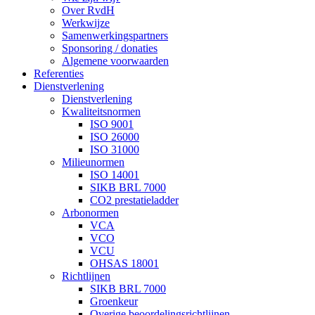
Over RvdH
Werkwijze
Samenwerkingspartners
Sponsoring / donaties
Algemene voorwaarden
Referenties
Dienstverlening
Dienstverlening
Kwaliteitsnormen
ISO 9001
ISO 26000
ISO 31000
Milieunormen
ISO 14001
SIKB BRL 7000
CO2 prestatieladder
Arbonormen
VCA
VCO
VCU
OHSAS 18001
Richtlijnen
SIKB BRL 7000
Groenkeur
Overige beoordelingsrichtlijnen