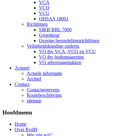
VCA
VCO
VCU
OHSAS 18001
Richtlijnen
SIKB BRL 7000
Groenkeur
Overige beoordelingsrichtlijnen
Veiligheidskundige onderst.
VO tbv VCA, VCO en VCU
VO tbv bodemsanering
VO arbovraagstukken
Actueel
Actuele informatie
Archief
Contact
Contactgegevens
Routebeschrijving
sitemap
Hoofdmenu
Home
Over RvdH
Wie zijn wij?