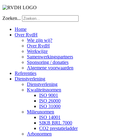
Zoeken...
Home
Over RvdH
Wie zijn wij?
Over RvdH
Werkwijze
Samenwerkingspartners
Sponsoring / donaties
Algemene voorwaarden
Referenties
Dienstverlening
Dienstverlening
Kwaliteitsnormen
ISO 9001
ISO 26000
ISO 31000
Milieunormen
ISO 14001
SIKB BRL 7000
CO2 prestatieladder
Arbonormen