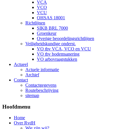
VCA
VCO
VCU
OHSAS 18001
Richtlijnen
SIKB BRL 7000
Groenkeur
Overige beoordelingsrichtlijnen
Veiligheidskundige onderst.
VO tbv VCA, VCO en VCU
VO tbv bodemsanering
VO arbovraagstukken
Actueel
Actuele informatie
Archief
Contact
Contactgegevens
Routebeschrijving
sitemap
Hoofdmenu
Home
Over RvdH
Wie zijn wij?