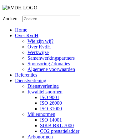
Zoeken...
Home
Over RvdH
Wie zijn wij?
Over RvdH
Werkwijze
Samenwerkingspartners
Sponsoring / donaties
Algemene voorwaarden
Referenties
Dienstverlening
Dienstverlening
Kwaliteitsnormen
ISO 9001
ISO 26000
ISO 31000
Milieunormen
ISO 14001
SIKB BRL 7000
CO2 prestatieladder
Arbonormen