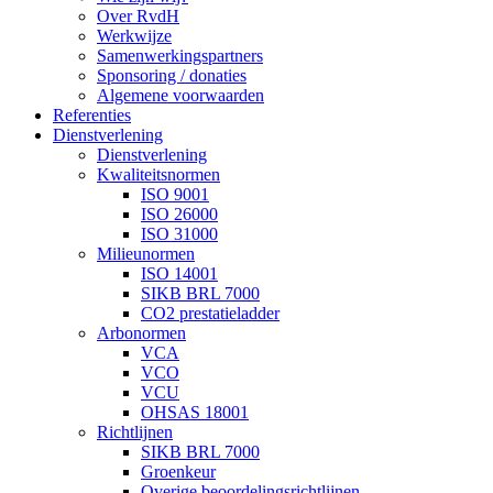
Over RvdH
Werkwijze
Samenwerkingspartners
Sponsoring / donaties
Algemene voorwaarden
Referenties
Dienstverlening
Dienstverlening
Kwaliteitsnormen
ISO 9001
ISO 26000
ISO 31000
Milieunormen
ISO 14001
SIKB BRL 7000
CO2 prestatieladder
Arbonormen
VCA
VCO
VCU
OHSAS 18001
Richtlijnen
SIKB BRL 7000
Groenkeur
Overige beoordelingsrichtlijnen